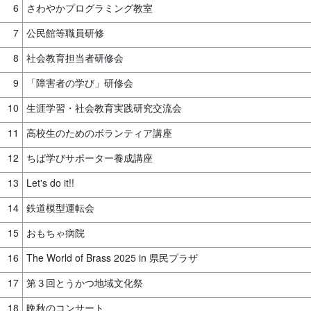
6
さわやかプログラミング教室
7
公民館等職員研修
8
社会教育担当者研修会
9
「障害者の学び」研修会
10
生涯学習・社会教育実践研究交流会
11
高校生のためのボランティア講座
12
ちば学びサポーター養成講座
13
Let's do it!!
14
鉄道模型運転会
15
おもちゃ病院
16
The World of Brass 2025 in 県民プラザ
17
第３回とうかつ地域文化祭
18
晩秋のコンサート