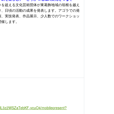
を超える文化芸術団体が東葛飾地域の垣根を越え
り、日頃の活動の成果を発表します。アゴラでの発
演、実技発表、作品展示、少人数でのワークショッ
開催します。
d9lL3z2WSZaTebKF-vcuO4/mobilepresent?