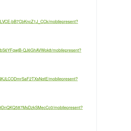
VCLVCE-bB7CbKncZ1J_CCk/mobilepresent?
6BbS6YFqwjB-QJ6GhAVWok8/mobilepresent?
uHNKJLCODmrSaF2TXsNqtE/mobilepresent?
Dv9DnQKQ587MsDzkSMecCc0/mobilepresent?