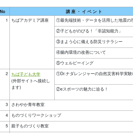
No
講 座 ・ イ ベ ン ト
1
ちばアカデミア講座
①最先端技術・データを活用した地震の
②子どもがのびる！「非認知能力」
③まよう心に備える防災リテラシー
④腸内環境の改善について
⑤ウェルビーイング
2
①Dr.ナダレンジャーの自然災害科学実験
ちば子ども大学
(外部サイトへ接続し
ます)
②eスポーツの魅力に迫る！
3
さわやか青年教室
4
ものづくりワークショップ
5
親子ものづくり教室