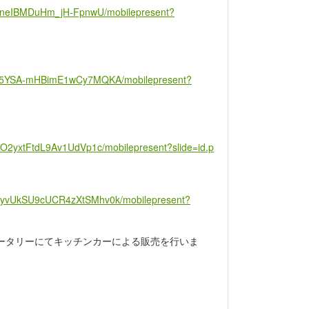
NZBneIBMDuHm_jH-FpnwU/mobilepresent?
OCg5YSA-mHBimE1wCy7MQKA/mobilepresent?
fO2yxtFtdL9Av1UdVp1c/mobilepresent?slide=id.p
puyvUkSU9cUCR4zXtSMhv0k/mobilepresent?
ータリーにてキッチンカーによる販売を行いま