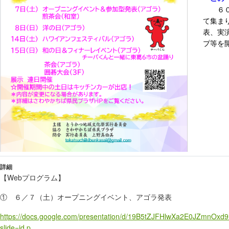
６０
て集ま
表、実
プ等を
詳細
【Webプログラム】
① ６／７（土）オープニングイベント、アゴラ発表
https://docs.google.com/presentation/d/19B5tZJFHlwXa2E0JZmnOx
slide=id.p