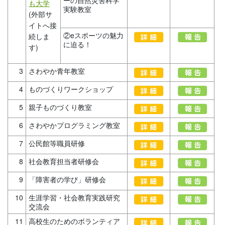
も大学
実験教室
(外部サ
イトへ接
②eスポーツの魅力
続しま
に迫る！
す)
3
さわやか青年教室
4
ものづくりワークショップ
5
親子ものづくり教室
6
さわやかプログラミング教室
7
公民館等職員研修
8
社会教育担当者研修会
9
「障害者の学び」研修会
10
生涯学習・社会教育実践研究
交流会
11
高校生のためのボランティア