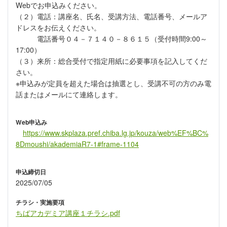
Webでお申込みください。
（２）電話：講座名、氏名、受講方法、電話番号、メールア
ドレスをお伝えください。
電話番号０４－７１４０－８６１５（受付時間9:00～
17:00）
（３）来所：総合受付で指定用紙に必要事項を記入してくだ
さい。
※申込みが定員を超えた場合は抽選とし、受講不可の方のみ電
話またはメールにて連絡します。
Web申込み
https://www.skplaza.pref.chiba.lg.jp/kouza/web%EF%BC%
8Dmoushi/akademiaR7-1#frame-1104
申込締切日
2025/07/05
チラシ・実施要項
ちばアカデミア講座１チラシ.pdf