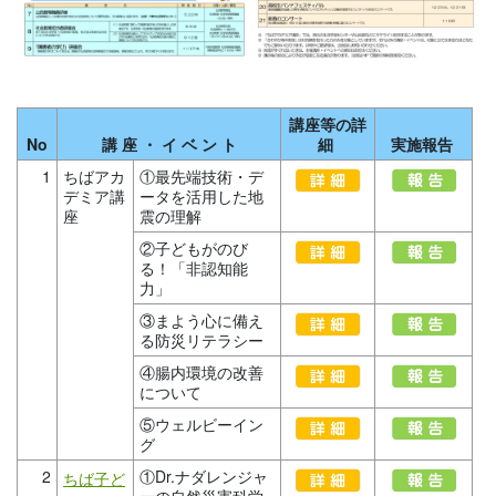
講座等の詳
No
講 座 ・ イ ベ ン ト
細
実施報告
1
ちばアカ
①最先端技術・デ
デミア講
ータを活用した地
座
震の理解
②子どもがのび
る！「非認知能
力」
③まよう心に備え
る防災リテラシー
④腸内環境の改善
について
⑤ウェルビーイン
グ
2
①Dr.ナダレンジャ
ちば子ど
ーの自然災害科学