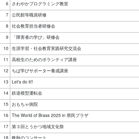
6
さわやかプログラミング教室
7
公民館等職員研修
8
社会教育担当者研修会
9
「障害者の学び」研修会
10
生涯学習・社会教育実践研究交流会
11
高校生のためのボランティア講座
12
ちば学びサポーター養成講座
13
Let's do it!!
14
鉄道模型運転会
15
おもちゃ病院
16
The World of Brass 2025 in 県民プラザ
17
第３回とうかつ地域文化祭
18
晩秋のコンサート