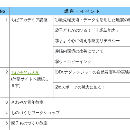
No
講 座 ・ イ ベ ン ト
1
ちばアカデミア講座
①最先端技術・データを活用した地震の
②子どもがのびる！「非認知能力」
③まよう心に備える防災リテラシー
④腸内環境の改善について
⑤ウェルビーイング
2
①Dr.ナダレンジャーの自然災害科学実験
ちば子ども大学
(外部サイトへ接続し
ます)
②eスポーツの魅力に迫る！
3
さわやか青年教室
4
ものづくりワークショップ
5
親子ものづくり教室