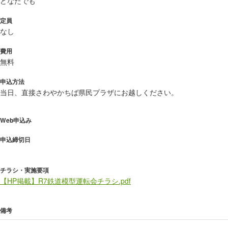
どなたでも
定員
なし
費用
無料
申込方法
当日、直接さわやかちば県民プラザにお越しください。
Web申込み
申込締切日
チラシ・実施要項
【HP掲載】R7鉄道模型運転会チラシ.pdf
備考