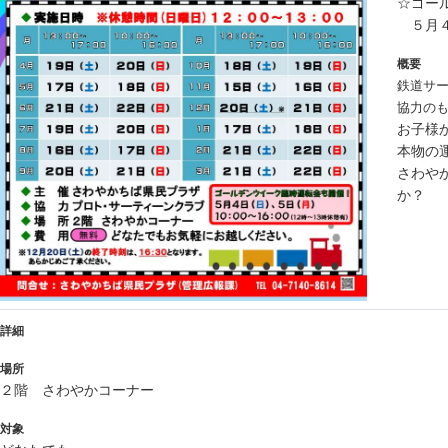
☆ゴー
５月４
概要
鉄道サ
協力の
お子様
本物の
さわや
か？
詳細
場所
２階 さわやかコーナー
対象