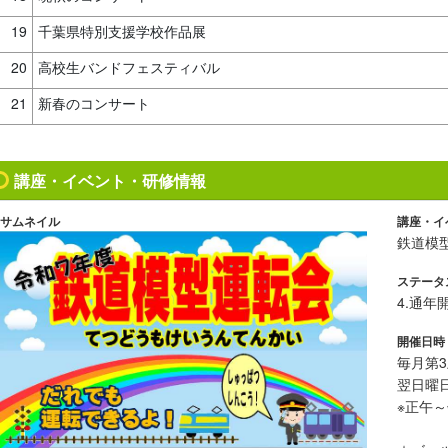
19
千葉県特別支援学校作品展
20
高校生バンドフェスティバル
21
新春のコンサート
講座・イベント・研修情報
サムネイル
講座・イ
鉄道模
ステータ
4.通年
開催日時
毎月第3
翌日曜日
※正午