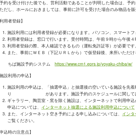
約を受け付けた後でも、営利活動であることが判明した場合は、予約
だし、ホールにおきましては、事前に許可を受けた場合のみ物品を販
利用者登録】
施設利用には利用者登録が必要になります。パソコン、スマートフ
利用者登録は、窓口で行います。受付時間は、午前９時から午後４
利用者登録の際、本人確認できるもの（運転免許証等）が必要です
また、事前にＷＥＢ（下記ＵＲＬから）で仮登録後、来所いただけ
ちば施設予約システム
https://www.cm1.eprs.jp/yoyaku-chiba/w/
施設利用の申込】
施設利用の申込は、「抽選申込」と抽選後の空いている施設を先着
り があります。施設予約のスケジュールに関して
ギャラリー、陶芸室・窯を除く施設は、インターネットで利用申込
申込については、
インターネット抽選による施設利用申込について
また、インターネット空き予約による申し込みについては、
インタ
ご覧ください。
申込時の注意点】