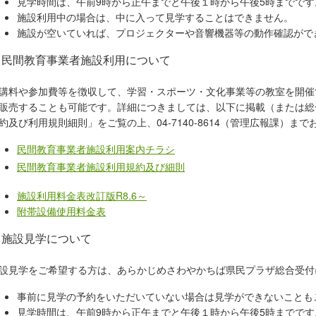
見学時間は、午前9時から正午までと午後１時から午後5時までです
施設利用中の場合は、中に入って見学することはできません。
施設が空いていれば、プロジェクターや音響機器等の動作確認がで
民間教育事業者施設利用について
講料や参加費等を徴収して、学習・スポーツ・文化事業等の教室を開催
販売することも可能です。詳細につきましては、以下に掲載（または総
約及び利用規則細則」をご覧の上、04-7140-8614（管理広報課）ま
民間教育事業者施設利用案内チラシ
民間教育事業者施設利用規約及び細則
施設利用料金表改訂版R8.6～
附帯設備使用料金表
施設見学について
設見学をご希望する方は、あらかじめさわやかちば県民プラザ総合受付に、電話
事前に見学の予約をいただいていない場合は見学ができないことも
見学時間は、午前9時から正午までと午後１時から午後5時までです