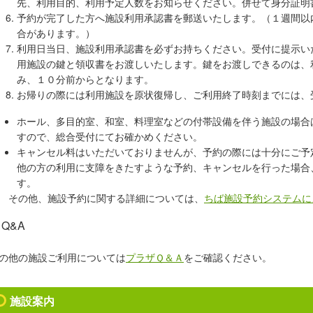
先、利用目的、利用予定人数をお知らせください。併せて身分証明
予約が完了した方へ施設利用承認書を郵送いたします。（１週間以
合があります。）
利用日当日、
施設利用承認書を必ずお持ちください。
受付に提示い
用施設の鍵と領収書をお渡しいたします。鍵
をお渡しできるのは、
み、
１０分前からとなります。
お帰りの際には利用施設を原状復帰し、
ご利用終了時刻までには、
ホール、多目的室、和室、料理室などの付帯設備を伴う施設の場合
すので、総合受付にてお確かめください。
キャンセル料はいただいておりませんが、予約の際には十分にご予
他の方の利用に支障をきたすような予約、キャンセルを行った場合
す。
の他、施設予約に関する詳細については、
ちば施設予約システムに
Q&A
の他の施設ご利用については
プラザＱ＆Ａ
をご確認ください。
施設案内