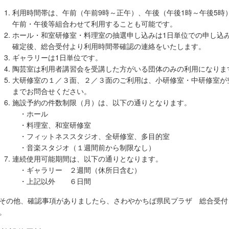
利用時間帯は、午前（午前9時～正午）、午後（午後1時～午後5時
午前・午後等組合わせて利用することも可能です。
ホール・和室研修室・料理室の抽選申し込みは1日単位での申し込
確定後、総合受付より利用時間帯確認の連絡をいたします。
ギャラリーは1日単位です。
陶芸室は利用者講習会を受講した方がいる団体のみの利用になりま
大研修室の１／３面、２／３面のご利用は、小研修室・中研修室が
までお問合せください。
施設予約の件数制限（月）は、以下の通りとなります。
・ホール 
・料理室、和室研修室
・フィットネススタジオ、全研修室、多目
・音楽スタジオ（１週間前から制限なし
連続使用可能期間は、以下の通りとなります。
・ギャラリー ２週間（休所日含む）
・上記以外 ６日間
の他、確認事項がありましたら、さわやかちば県民プラザ 総合受付（TEL
。