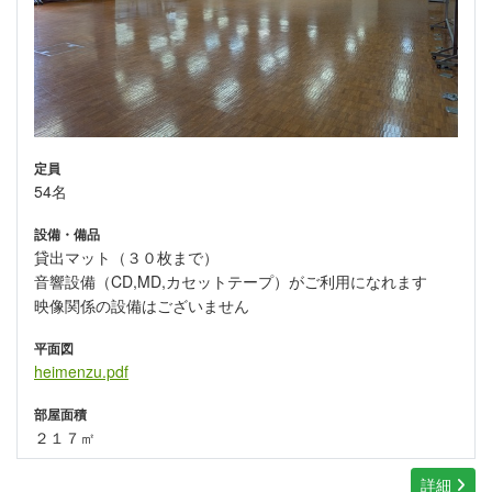
定員
54名
設備・備品
貸出マット（３０枚まで）
音響設備（CD,MD,カセットテープ）がご利用になれます
映像関係の設備はございません
平面図
heimenzu.pdf
部屋面積
２１７㎡
詳細