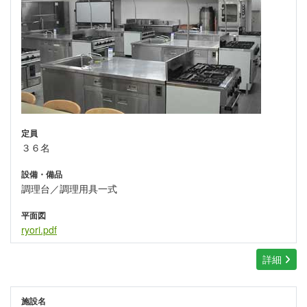
定員
３６名
設備・備品
調理台／調理用具一式
平面図
ryori.pdf
詳細
施設名