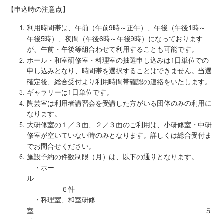
【申込時の注意点】
利用時間帯は、午前（午前9時～正午）、午後（午後1時～
午後5時）、夜間（午後6時～午後9時）になっております
が、午前・午後等組合わせて利用することも可能です。
ホール・和室研修室・料理室の抽選申し込みは1日単位での
申し込みとなり、時間帯を選択することはできません。当選
確定後、総合受付より利用時間帯確認の連絡をいたします。
ギャラリーは1日単位です。
陶芸室は利用者講習会を受講した方がいる団体のみの利用に
なります。
大研修室の１／３面、２／３面のご利用は、小研修室・中研
修室が空いていない時のみとなります。詳しくは総合受付ま
でお問合せください。
施設予約の件数制限（月）は、以下の通りとなります。
・ホー
ル
６件
・料理室、和室研修
室 ５