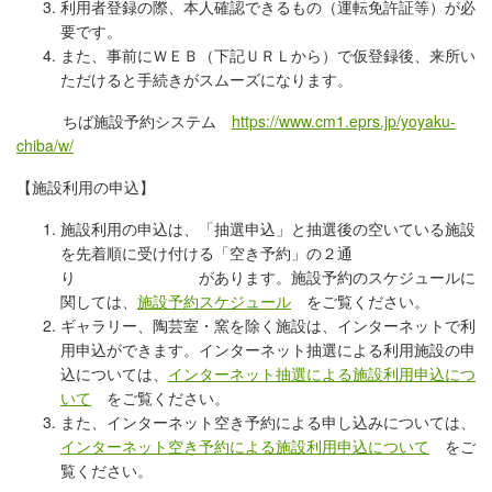
利用者登録の際、本人確認できるもの（運転免許証等）が必
要です。
また、事前にＷＥＢ（下記ＵＲＬから）で仮登録後、来所い
ただけると手続きがスムーズになります。
ちば施設予約システム
https://www.cm1.eprs.jp/yoyaku-
chiba/w/
【施設利用の申込】
施設利用の申込は、「抽選申込」と抽選後の空いている施設
を先着順に受け付ける「空き予約」の２通
り があります。施設予約のスケジュールに
関しては、
施設予約スケジュール
をご覧ください。
ギャラリー、陶芸室・窯を除く施設は、インターネットで利
用申込ができます。インターネット抽選による利用施設の申
込については、
インターネット抽選による施設利用申込につ
いて
をご覧ください。
また、インターネット空き予約による申し込みについては、
インターネット空き予約による施設利用申込について
をご
覧ください。