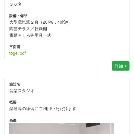
３６名
設備・備品
大型電気窯２台（20Kw，40Kw）
陶芸テラス／乾燥棚
電動ろくろ等用具一式
平面図
togei.pdf
詳細
施設名
音楽スタジオ
概要
楽器等の練習にご利用いただけます
画像