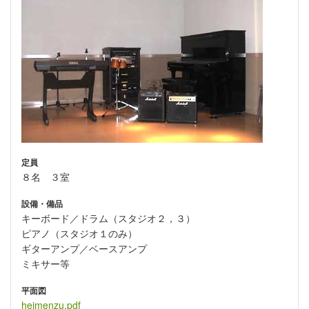
定員
８名 ３室
設備・備品
キーボード／ドラム（スタジオ２，３）
ピアノ（スタジオ１のみ）
ギターアンプ／ベースアンプ
ミキサー等
平面図
heimenzu.pdf