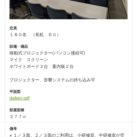
定員
１８０名 （長机 ６０）
設備・備品
移動式プロジェクター(パソコン接続可)
マイク スクリーン
ホワイトボード２台 案内板２台
プロジェクター、音響システムの持ち込み可
平面図
daiken.pdf
部屋面積
２７７㎡
備考
※ １／３面、２／３面のご利用は、小研修室、中研修室が空