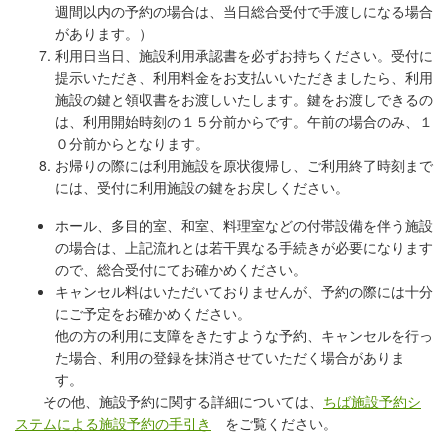
週間以内の予約の場合は、当日
総合受付で手渡しになる場合
があります。）
利用日当日、
施設利用承認書を必ずお持ちください。
受付に
提示いただき、利用料金をお支払い
いただきましたら、利用
施設の鍵と領収書をお渡しいたします。鍵
をお渡しできるの
は、利用開始時刻の１５分前からです。午前の場合のみ、
１
０分前からとなります。
お帰りの際には利用施設を原状復帰し、
ご利用終了時刻まで
には、受付に利用施設の鍵をお戻しください。
ホール、多目的室、和室、料理室などの付帯設備を伴う施設
の場合は、上記流れとは若干異なる手続きが必要になります
ので、総合受付にてお確かめください。
キャンセル料はいただいておりませんが、予約の際には十分
にご予定をお確かめください。
他の方の利用に支障をきたすような予約、キャンセルを行っ
た場合、利用の登録を抹消させていただく場合がありま
す。
その他、施設予約に関する詳細については、
ちば施設予約シ
ステムによる施設予約の手引き
をご覧ください。