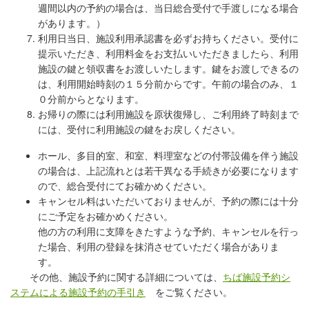
週間以内の予約の場合は、当日
総合受付で手渡しになる場合
があります。）
利用日当日、
施設利用承認書を必ずお持ちください。
受付に
提示いただき、利用料金をお支払い
いただきましたら、利用
施設の鍵と領収書をお渡しいたします。鍵
をお渡しできるの
は、利用開始時刻の１５分前からです。午前の場合のみ、
１
０分前からとなります。
お帰りの際には利用施設を原状復帰し、
ご利用終了時刻まで
には、受付に利用施設の鍵をお戻しください。
ホール、多目的室、和室、料理室などの付帯設備を伴う施設
の場合は、上記流れとは若干異なる手続きが必要になります
ので、総合受付にてお確かめください。
キャンセル料はいただいておりませんが、予約の際には十分
にご予定をお確かめください。
他の方の利用に支障をきたすような予約、キャンセルを行っ
た場合、利用の登録を抹消させていただく場合がありま
す。
その他、施設予約に関する詳細については、
ちば施設予約シ
ステムによる施設予約の手引き
をご覧ください。