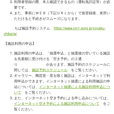
利用者登録の際、本人確認できるもの（運転免許証等）が必
要です。
また、事前にＷＥＢ（下記ＵＲＬから）で仮登録後、来所い
ただけると手続きがスムーズになります。
ちば施設予約システム
https://www.cm1.eprs.jp/yoyaku-
chiba/w/
【施設利用の申込】
施設利用の申込は、「抽選申込」と抽選後の空いている施設
を先着順に受け付ける「空き予約」の２通
り があります。施設予約のスケジュールに
関しては、
施設予約スケジュール
をご覧ください。
ギャラリー、陶芸室・窯を除く施設は、インターネットで利
用申込ができます。インターネット抽選による利用施設の申
込については、
インターネット抽選による施設利用申込につ
いて
をご覧ください。
また、インターネット空き予約による申し込みについては、
インターネット空き予約による施設利用申込について
をご
覧ください。