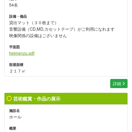
54名
設備・備品
貸出マット（３０枚まで）
音響設備（CD,MD,カセットテープ）がご利用になれます
映像関係の設備はございません
平面図
heimenzu.pdf
部屋面積
２１７㎡
詳細
芸術鑑賞・作品の展示
施設名
ホール
概要