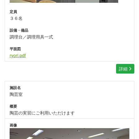
定員
３６名
設備・備品
調理台／調理用具一式
平面図
ryori.pdf
詳細
施設名
陶芸室
概要
陶芸の実習にご利用いただけます
画像