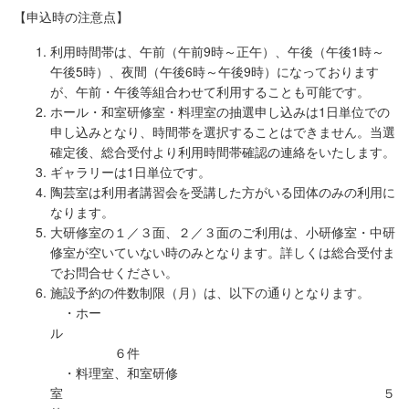
【申込時の注意点】
利用時間帯は、午前（午前9時～正午）、午後（午後1時～
午後5時）、夜間（午後6時～午後9時）になっております
が、午前・午後等組合わせて利用することも可能です。
ホール・和室研修室・料理室の抽選申し込みは1日単位での
申し込みとなり、時間帯を選択することはできません。当選
確定後、総合受付より利用時間帯確認の連絡をいたします。
ギャラリーは1日単位です。
陶芸室は利用者講習会を受講した方がいる団体のみの利用に
なります。
大研修室の１／３面、２／３面のご利用は、小研修室・中研
修室が空いていない時のみとなります。詳しくは総合受付ま
でお問合せください。
施設予約の件数制限（月）は、以下の通りとなります。
・ホー
ル
６件
・料理室、和室研修
室 ５