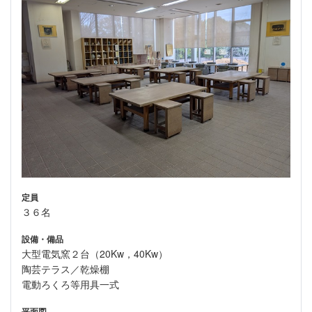
定員
３６名
設備・備品
大型電気窯２台（20Kw，40Kw）
陶芸テラス／乾燥棚
電動ろくろ等用具一式
平面図