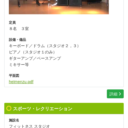
定員
８名 ３室
設備・備品
キーボード／ドラム（スタジオ２，３）
ピアノ（スタジオ１のみ）
ギターアンプ／ベースアンプ
ミキサー等
平面図
heimenzu.pdf
詳細
スポーツ・レクリエーション
施設名
フィットネス スタジオ