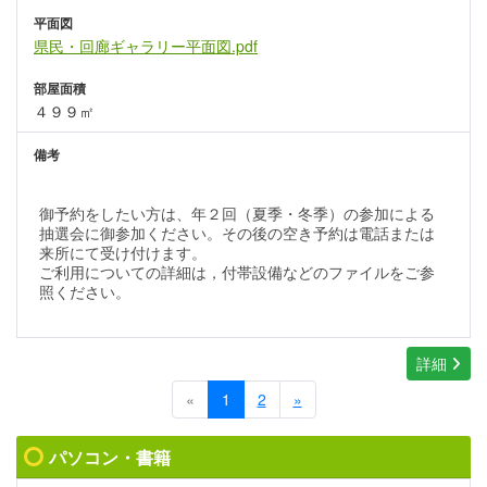
平面図
県民・回廊ギャラリー平面図.pdf
部屋面積
４９９㎡
備考
御予約をしたい方は、年２回（夏季・冬季）の参加による
抽選会に御参加ください。その後の空き予約は電話または
来所にて受け付けます。
ご利用についての詳細は，付帯設備などのファイルをご参
照ください。
詳細
«
1
2
»
パソコン・書籍