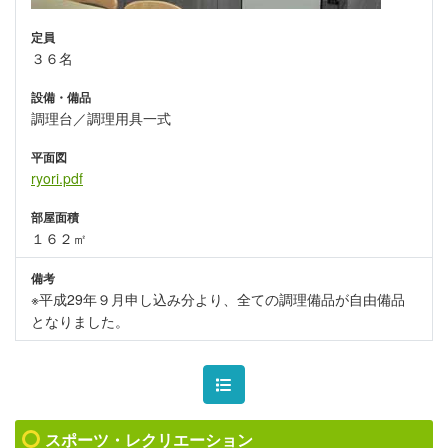
定員
３６名
設備・備品
調理台／調理用具一式
平面図
ryori.pdf
部屋面積
１６２㎡
備考
※平成29年９月申し込み分より、全ての調理備品が自由備品
となりました。
スポーツ・レクリエーション