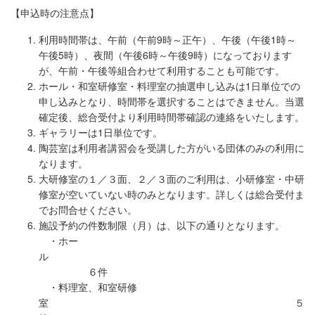
【申込時の注意点】
利用時間帯は、午前（午前9時～正午）、午後（午後1時～
午後5時）、夜間（午後6時～午後9時）になっております
が、午前・午後等組合わせて利用することも可能です。
ホール・和室研修室・料理室の抽選申し込みは1日単位での
申し込みとなり、時間帯を選択することはできません。当選
確定後、総合受付より利用時間帯確認の連絡をいたします。
ギャラリーは1日単位です。
陶芸室は利用者講習会を受講した方がいる団体のみの利用に
なります。
大研修室の１／３面、２／３面のご利用は、小研修室・中研
修室が空いていない時のみとなります。詳しくは総合受付ま
でお問合せください。
施設予約の件数制限（月）は、以下の通りとなります。
・ホー
ル
６件
・料理室、和室研修
室 ５