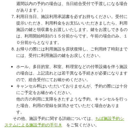
週間以内の予約の場合は、当日
総合受付で手渡しになる場合
があります。）
利用日当日、
施設利用承認書を必ずお持ちください。
受付に
提示いただき、利用料金をお支払い
いただきましたら、利用
施設の鍵と領収書をお渡しいたします。鍵
をお渡しできるの
は、利用開始時刻の１５分前からです。午前の場合のみ、
１
０分前からとなります。
お帰りの際には利用施設を原状復帰し、
ご利用終了時刻まで
には、受付に利用施設の鍵をお戻しください。
ホール、多目的室、和室、料理室などの付帯設備を伴う施設
の場合は、上記流れとは若干異なる手続きが必要になります
ので、総合受付にてお確かめください。
キャンセル料はいただいておりませんが、予約の際には十分
にご予定をお確かめください。
他の方の利用に支障をきたすような予約、キャンセルを行っ
た場合、利用の登録を抹消させていただく場合がありま
す。
その他、施設予約に関する詳細については、
ちば施設予約シ
ステムによる施設予約の手引き
をご覧ください。