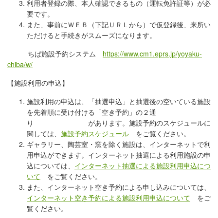
利用者登録の際、本人確認できるもの（運転免許証等）が必
要です。
また、事前にＷＥＢ（下記ＵＲＬから）で仮登録後、来所い
ただけると手続きがスムーズになります。
ちば施設予約システム
https://www.cm1.eprs.jp/yoyaku-
chiba/w/
【施設利用の申込】
施設利用の申込は、「抽選申込」と抽選後の空いている施設
を先着順に受け付ける「空き予約」の２通
り があります。施設予約のスケジュールに
関しては、
施設予約スケジュール
をご覧ください。
ギャラリー、陶芸室・窯を除く施設は、インターネットで利
用申込ができます。インターネット抽選による利用施設の申
込については、
インターネット抽選による施設利用申込につ
いて
をご覧ください。
また、インターネット空き予約による申し込みについては、
インターネット空き予約による施設利用申込について
をご
覧ください。