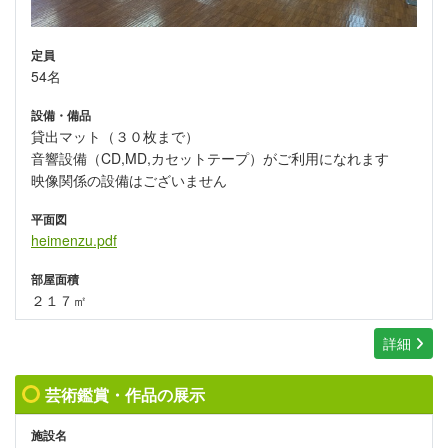
定員
54名
設備・備品
貸出マット（３０枚まで）
音響設備（CD,MD,カセットテープ）がご利用になれます
映像関係の設備はございません
平面図
heimenzu.pdf
部屋面積
２１７㎡
詳細
芸術鑑賞・作品の展示
施設名