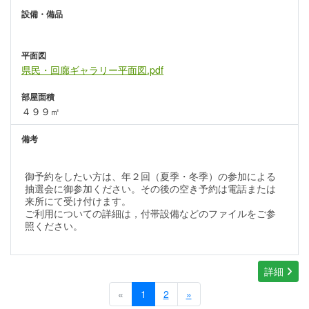
設備・備品
平面図
県民・回廊ギャラリー平面図.pdf
部屋面積
４９９㎡
備考
御予約をしたい方は、年２回（夏季・冬季）の参加による
抽選会に御参加ください。その後の空き予約は電話または
来所にて受け付けます。
ご利用についての詳細は，付帯設備などのファイルをご参
照ください。
詳細
«
1
2
»