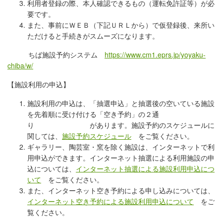
利用者登録の際、本人確認できるもの（運転免許証等）が必
要です。
また、事前にＷＥＢ（下記ＵＲＬから）で仮登録後、来所い
ただけると手続きがスムーズになります。
ちば施設予約システム
https://www.cm1.eprs.jp/yoyaku-
chiba/w/
【施設利用の申込】
施設利用の申込は、「抽選申込」と抽選後の空いている施設
を先着順に受け付ける「空き予約」の２通
り があります。施設予約のスケジュールに
関しては、
施設予約スケジュール
をご覧ください。
ギャラリー、陶芸室・窯を除く施設は、インターネットで利
用申込ができます。インターネット抽選による利用施設の申
込については、
インターネット抽選による施設利用申込につ
いて
をご覧ください。
また、インターネット空き予約による申し込みについては、
インターネット空き予約による施設利用申込について
をご
覧ください。