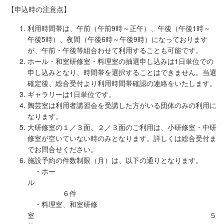
【申込時の注意点】
利用時間帯は、午前（午前9時～正午）、午後（午後1時～
午後5時）、夜間（午後6時～午後9時）になっております
が、午前・午後等組合わせて利用することも可能です。
ホール・和室研修室・料理室の抽選申し込みは1日単位での
申し込みとなり、時間帯を選択することはできません。当選
確定後、総合受付より利用時間帯確認の連絡をいたします。
ギャラリーは1日単位です。
陶芸室は利用者講習会を受講した方がいる団体のみの利用に
なります。
大研修室の１／３面、２／３面のご利用は、小研修室・中研
修室が空いていない時のみとなります。詳しくは総合受付ま
でお問合せください。
施設予約の件数制限（月）は、以下の通りとなります。
・ホー
ル
６件
・料理室、和室研修
室 ５