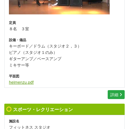
定員
８名 ３室
設備・備品
キーボード／ドラム（スタジオ２，３）
ピアノ（スタジオ１のみ）
ギターアンプ／ベースアンプ
ミキサー等
平面図
heimenzu.pdf
詳細
スポーツ・レクリエーション
施設名
フィットネス スタジオ