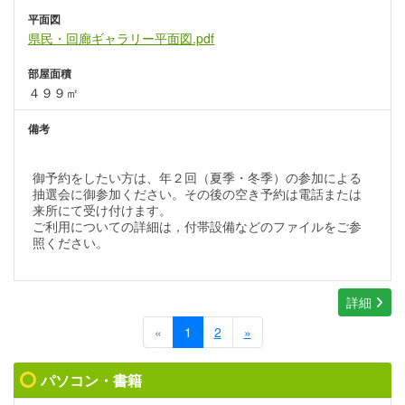
平面図
県民・回廊ギャラリー平面図.pdf
部屋面積
４９９㎡
備考
御予約をしたい方は、年２回（夏季・冬季）の参加による
抽選会に御参加ください。その後の空き予約は電話または
来所にて受け付けます。
ご利用についての詳細は，付帯設備などのファイルをご参
照ください。
詳細
«
1
2
»
パソコン・書籍