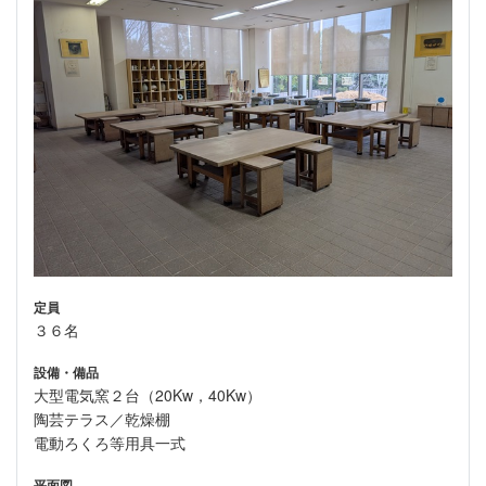
定員
３６名
設備・備品
大型電気窯２台（20Kw，40Kw）
陶芸テラス／乾燥棚
電動ろくろ等用具一式
平面図