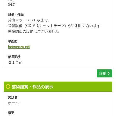
54名
設備・備品
貸出マット（３０枚まで）
音響設備（CD,MD,カセットテープ）がご利用になれます
映像関係の設備はございません
平面図
heimenzu.pdf
部屋面積
２１７㎡
詳細
芸術鑑賞・作品の展示
施設名
ホール
概要