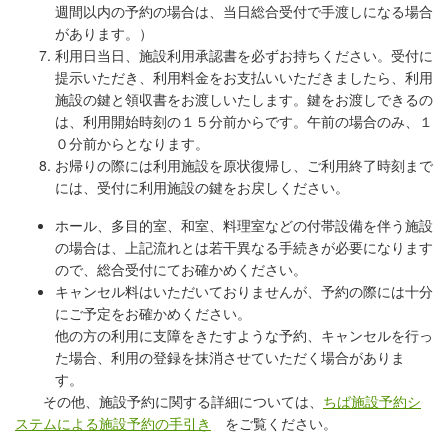
週間以内の予約の場合は、当日
総合受付で手渡しになる場合
があります。）
利用日当日、
施設利用承認書を必ずお持ちください。
受付に
提示いただき、利用料金をお支払い
いただきましたら、利用
施設の鍵と領収書をお渡しいたします。鍵
をお渡しできるの
は、利用開始時刻の１５分前からです。午前の場合のみ、
１
０分前からとなります。
お帰りの際には利用施設を原状復帰し、
ご利用終了時刻まで
には、受付に利用施設の鍵をお戻しください。
ホール、多目的室、和室、料理室などの付帯設備を伴う施設
の場合は、上記流れとは若干異なる手続きが必要になります
ので、総合受付にてお確かめください。
キャンセル料はいただいておりませんが、予約の際には十分
にご予定をお確かめください。
他の方の利用に支障をきたすような予約、キャンセルを行っ
た場合、利用の登録を抹消させていただく場合がありま
す。
その他、施設予約に関する詳細については、
ちば施設予約シ
ステムによる施設予約の手引き
をご覧ください。