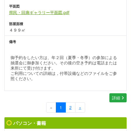
平面図
県民・回廊ギャラリー平面図.pdf
部屋面積
４９９㎡
備考
御予約をしたい方は、年２回（夏季・冬季）の参加による
抽選会に御参加ください。その後の空き予約は電話または
来所にて受け付けます。
ご利用についての詳細は，付帯設備などのファイルをご参
照ください。
詳細
«
1
2
»
パソコン・書籍