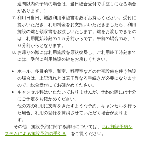
週間以内の予約の場合は、当日
総合受付で手渡しになる場合
があります。）
利用日当日、
施設利用承認書を必ずお持ちください。
受付に
提示いただき、利用料金をお支払い
いただきましたら、利用
施設の鍵と領収書をお渡しいたします。鍵
をお渡しできるの
は、利用開始時刻の１５分前からです。午前の場合のみ、
１
０分前からとなります。
お帰りの際には利用施設を原状復帰し、
ご利用終了時刻まで
には、受付に利用施設の鍵をお戻しください。
ホール、多目的室、和室、料理室などの付帯設備を伴う施設
の場合は、上記流れとは若干異なる手続きが必要になります
ので、総合受付にてお確かめください。
キャンセル料はいただいておりませんが、予約の際には十分
にご予定をお確かめください。
他の方の利用に支障をきたすような予約、キャンセルを行っ
た場合、利用の登録を抹消させていただく場合がありま
す。
その他、施設予約に関する詳細については、
ちば施設予約シ
ステムによる施設予約の手引き
をご覧ください。