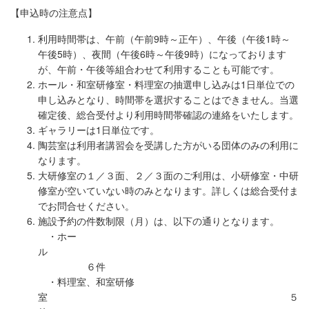
【申込時の注意点】
利用時間帯は、午前（午前9時～正午）、午後（午後1時～
午後5時）、夜間（午後6時～午後9時）になっております
が、午前・午後等組合わせて利用することも可能です。
ホール・和室研修室・料理室の抽選申し込みは1日単位での
申し込みとなり、時間帯を選択することはできません。当選
確定後、総合受付より利用時間帯確認の連絡をいたします。
ギャラリーは1日単位です。
陶芸室は利用者講習会を受講した方がいる団体のみの利用に
なります。
大研修室の１／３面、２／３面のご利用は、小研修室・中研
修室が空いていない時のみとなります。詳しくは総合受付ま
でお問合せください。
施設予約の件数制限（月）は、以下の通りとなります。
・ホー
ル
６件
・料理室、和室研修
室 ５