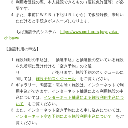
利用者登録の際、本人確認できるもの（運転免許証等）が必
要です。
また、事前にＷＥＢ（下記ＵＲＬから）で仮登録後、来所い
ただけると手続きがスムーズになります。
ちば施設予約システム
https://www.cm1.eprs.jp/yoyaku-
chiba/w/
【施設利用の申込】
施設利用の申込は、「抽選申込」と抽選後の空いている施設
を先着順に受け付ける「空き予約」の２通
り があります。施設予約のスケジュールに
関しては、
施設予約スケジュール
をご覧ください。
ギャラリー、陶芸室・窯を除く施設は、インターネットで利
用申込ができます。インターネット抽選による利用施設の申
込については、
インターネット抽選による施設利用申込につ
いて
をご覧ください。
また、インターネット空き予約による申し込みについては、
インターネット空き予約による施設利用申込について
をご
覧ください。