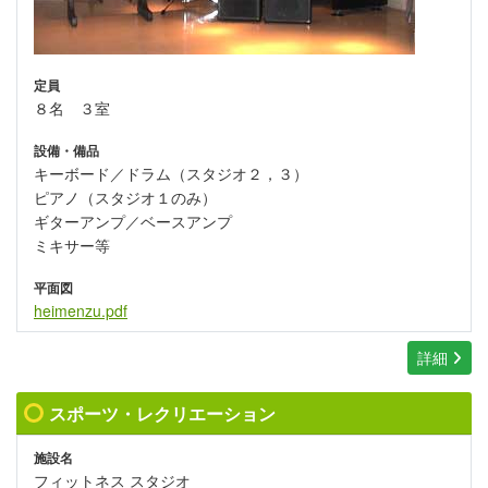
定員
８名 ３室
設備・備品
キーボード／ドラム（スタジオ２，３）
ピアノ（スタジオ１のみ）
ギターアンプ／ベースアンプ
ミキサー等
平面図
heimenzu.pdf
詳細
スポーツ・レクリエーション
施設名
フィットネス スタジオ