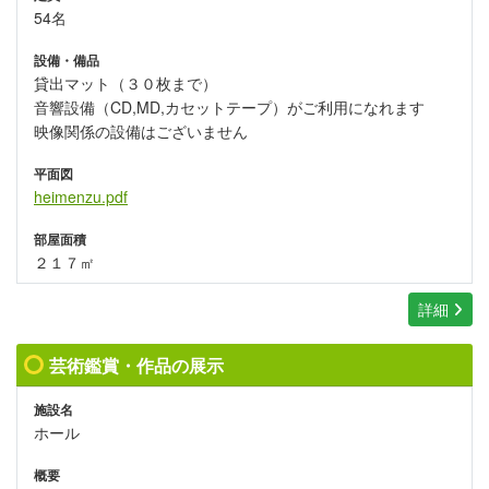
54名
設備・備品
貸出マット（３０枚まで）
音響設備（CD,MD,カセットテープ）がご利用になれます
映像関係の設備はございません
平面図
heimenzu.pdf
部屋面積
２１７㎡
詳細
芸術鑑賞・作品の展示
施設名
ホール
概要