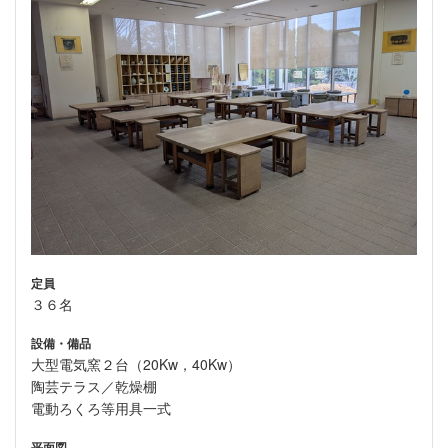
定員
３６名
設備・備品
大型電気窯２台（20Kw，40Kw）
陶芸テラス／乾燥棚
電動ろくろ等用具一式
平面図