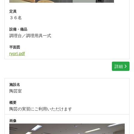
定員
３６名
設備・備品
調理台／調理用具一式
平面図
ryori.pdf
詳細
施設名
陶芸室
概要
陶芸の実習にご利用いただけます
画像