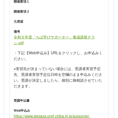
開催要項１
開催要項２
欠席届
備考
令和６年度「ちば学びサポーター」養成講座チラ
シ.pdf
・下記【Web申込み】URLをクリックし、お申込みく
ださい。
※実習先が決まっていない場合には、受講者実習予定
先、受講者実習予定位日時を空欄のまま申込みくださ
い。受講が決定しましたら、個別に御相談させていた
だきます。
受講申込書
Web申込み
https://www.skplaza.pref.chiba.lg.jp/supporter-