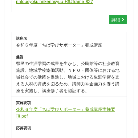
nntousyokuinnkennsyuu-R6#frame-827
詳細
講座名
令和６年度「ちば学びサポーター」養成講座
趣旨
県民の生涯学習の成果を生かし、公民館等の社会教育
施設、地域学校協働活動、ＮＰＯ・団体等における地
域社会での活躍を促進し、地域における生涯学習を支
える人材の育成を図るため、講師力や企画力を養う講
座を実施し、講座修了者を認証する。
実施要項
令和６年度「ちば学びサポーター」養成講座実施要
項.pdf
応募要項