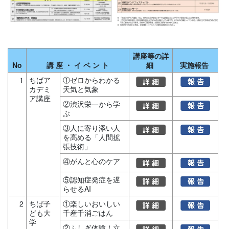
講座等の詳
No
講 座 ・ イ ベ ン ト
細
実施報告
1
ちばア
①ゼロからわかる
カデミ
天気と気象
ア講座
②渋沢栄一から学
ぶ
③人に寄り添い人
を高める「人間拡
張技術」
④がんと心のケア
⑤認知症発症を遅
らせるAI
2
ちば子
①楽しいおいしい
ども大
千産千消ごはん
学
②ふしぎ体験！立