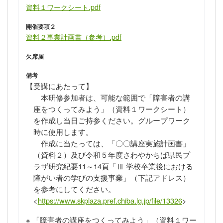
資料１ワークシート.pdf
開催要項２
資料２事業計画書（参考）.pdf
欠席届
備考
【受講にあたって】
本研修参加者は、可能な範囲で「障害者の講
座をつくってみよう」（資料１ワークシート）
を作成し当日ご持参ください。グループワーク
時に使用します。
作成に当たっては、「〇〇講座実施計画書」
（資料２）及び令和５年度さわやかちば県民プ
ラザ研究紀要
11
～
14頁
「Ⅲ 学校卒業後における
障がい者の学びの支援事業」（下記アドレス）
を参考にしてください。
<
https://www.skplaza.pref.chiba.lg.jp/file/13326
>
※
「障害者の講座をつくってみよう」（資料１ワー