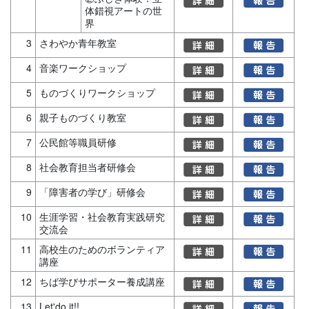
体錯視アートの世
界
3
さわやか青年教室
4
音楽ワークショップ
5
ものづくりワークショップ
6
親子ものづくり教室
7
公民館等職員研修
8
社会教育担当者研修会
9
「障害者の学び」研修会
10
生涯学習・社会教育実践研究
交流会
11
高校生のためのボランティア
講座
12
ちば学びサポーター養成講座
13
Let'do it!!