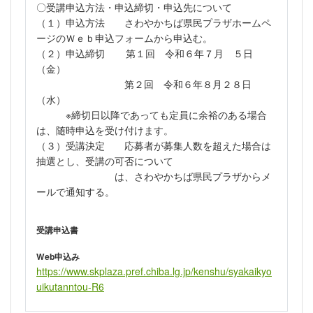
〇受講申込方法・申込締切・申込先について
（１）申込方法 さわやかちば県民プラザホームペ
ージのＷｅｂ申込フォームから申込む。
（２）申込締切 第１回 令和６年７月 ５日
（金）
第２回 令和６年８月２８日
（水）
※締切日以降であっても定員に余裕のある場合
は、随時申込を受け付けます。
（３）受講決定 応募者が募集人数を超えた場合は
抽選とし、受講の可否について
は、
さわやかちば県民プラザからメ
ールで通知する。
受講申込書
Web申込み
https://www.skplaza.pref.chiba.lg.jp/kenshu/syakaikyo
uikutanntou-R6