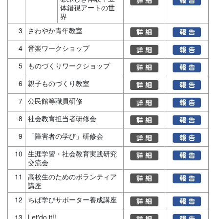
体錯視アートの世
界
3
さわやか青年教室
4
音楽ワークショップ
5
ものづくりワークショップ
6
親子ものづくり教室
7
公民館等職員研修
8
社会教育担当者研修会
9
「障害者の学び」研修会
10
生涯学習・社会教育実践研究
交流会
11
高校生のためのボランティア
講座
12
ちば学びサポーター養成講座
13
Let'do it!!