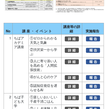
講座等の詳
No
講 座 ・ イ ベ ン ト
細
実施報告
1
ちばア
①ゼロからわかる
カデミ
天気と気象
ア講座
②渋沢栄一から学
ぶ
③人に寄り添い人
を高める「人間拡
張技術」
④がんと心のケア
⑤認知症発症を遅
らせるAI
2
ちば子
①楽しいおいしい
ども大
千産千消ごはん
学
②ふしぎ体験！立