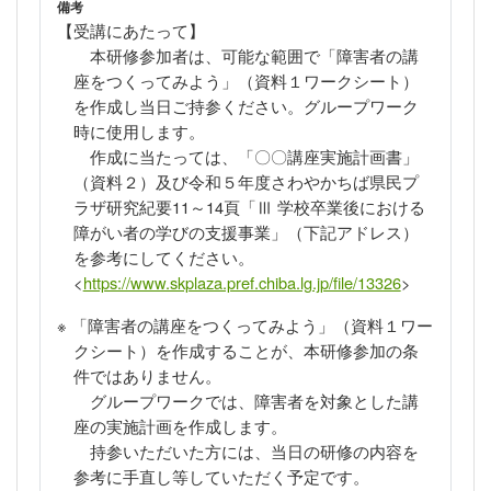
備考
【受講にあたって】
本研修参加者は、可能な範囲で「障害者の講
座をつくってみよう」（資料１ワークシート）
を作成し当日ご持参ください。グループワーク
時に使用します。
作成に当たっては、「〇〇講座実施計画書」
（資料２）及び令和５年度さわやかちば県民プ
ラザ研究紀要
11
～
14頁
「Ⅲ 学校卒業後における
障がい者の学びの支援事業」（下記アドレス）
を参考にしてください。
<
https://www.skplaza.pref.chiba.lg.jp/file/13326
>
※
「障害者の講座をつくってみよう」（資料１ワー
クシート）
を作成することが、本研修参加の条
件ではありません。
グループワークでは、障害者を対象とした講
座の実施計画を作成します。
持参いただいた方には、当日の研修の内容を
参考に手直し等していただく予定です。