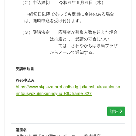
（２）申込締切 令和６年６月６日（木）
※締切日以降であっても定員に余裕のある場合
は、随時申込を受け付けます。
（３）受講決定 応募者が募集人数を超えた場合
は抽選とし、受講の可否につい
ては、
さわやかちば県民プラザ
からメールで通知する。
受講申込書
Web申込み
https://www.skplaza.pref.chiba.lg.jp/kenshu/kouminnka
nntousyokuinnkennsyuu-R6#frame-827
詳細
講座名
令和６年度「ちば学びサポーター」養成講座