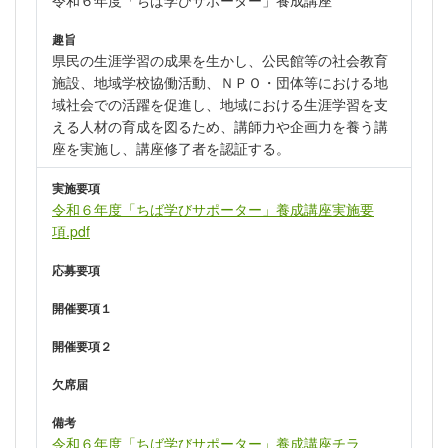
趣旨
県民の生涯学習の成果を生かし、公民館等の社会教育
施設、地域学校協働活動、ＮＰＯ・団体等における地
域社会での活躍を促進し、地域における生涯学習を支
える人材の育成を図るため、講師力や企画力を養う講
座を実施し、講座修了者を認証する。
実施要項
令和６年度「ちば学びサポーター」養成講座実施要
項.pdf
応募要項
開催要項１
開催要項２
欠席届
備考
令和６年度「ちば学びサポーター」養成講座チラ