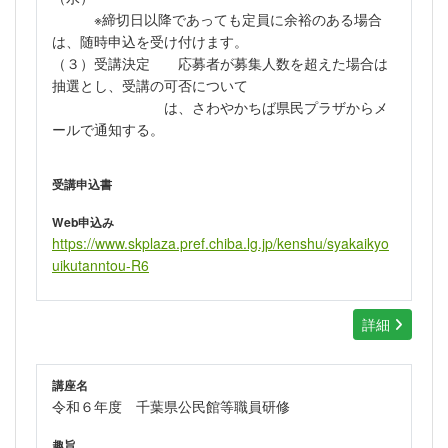
※締切日以降であっても定員に余裕のある場合
は、随時申込を受け付けます。
（３）受講決定 応募者が募集人数を超えた場合は
抽選とし、受講の可否について
は、
さわやかちば県民プラザからメ
ールで通知する。
受講申込書
Web申込み
https://www.skplaza.pref.chiba.lg.jp/kenshu/syakaikyo
uikutanntou-R6
詳細
講座名
令和６年度 千葉県公民館等職員研修
趣旨