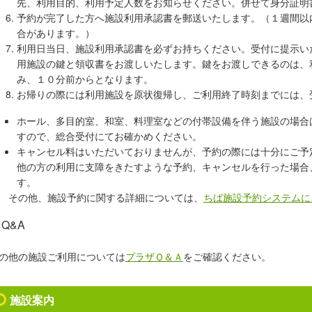
先、利用目的、利用予定人数をお知らせください。併せて身分証明
予約が完了した方へ施設利用承認書を郵送いたします。（１週間以
合があります。）
利用日当日、
施設利用承認書を必ずお持ちください。
受付に提示い
用施設の鍵と領収書をお渡しいたします。鍵
をお渡しできるのは、
み、
１０分前からとなります。
お帰りの際には利用施設を原状復帰し、
ご利用終了時刻までには、
ホール、多目的室、和室、料理室などの付帯設備を伴う施設の場合
すので、総合受付にてお確かめください。
キャンセル料はいただいておりませんが、予約の際には十分にご予
他の方の利用に支障をきたすような予約、キャンセルを行った場合
す。
の他、施設予約に関する詳細については、
ちば施設予約システムに
Q&A
の他の施設ご利用については
プラザＱ＆Ａ
をご確認ください。
施設案内