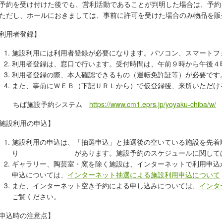
約を受け付けた後でも、営利活動であることが判明した場合は、予約
だし、ホールにおきましては、事前に許可を受けた場合のみ物品を販
利用者登録】
施設利用には利用者登録が必要になります。パソコン、スマートフ
利用者登録は、窓口で行います。受付時間は、午前９時から午後４
利用者登録の際、本人確認できるもの（運転免許証等）が必要です
また、事前にＷＥＢ（下記ＵＲＬから）で仮登録後、来所いただけ
ちば施設予約システム
https://www.cm1.eprs.jp/yoyaku-chiba/w/
施設利用の申込】
施設利用の申込は、「抽選申込」と抽選後の空いている施設を先着
り があります。施設予約のスケジュールに関して
ギャラリー、陶芸室・窯を除く施設は、インターネットで利用申込
申込については、
インターネット抽選による施設利用申込について
また、インターネット空き予約による申し込みについては、
インタ
ご覧ください。
申込時の注意点】