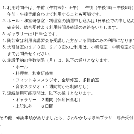
利用時間帯は、午前（午前9時～正午）、午後（午後1時～午後5時
午前・午後等組合わせて利用することも可能です。
ホール・和室研修室・料理室の抽選申し込みは1日単位での申し込
確定後、総合受付より利用時間帯確認の連絡をいたします。
ギャラリーは1日単位です。
陶芸室は利用者講習会を受講した方がいる団体のみの利用になりま
大研修室の１／３面、２／３面のご利用は、小研修室・中研修室が
までお問合せください。
施設予約の件数制限（月）は、以下の通りとなります。
・ホール 
・料理室、和室研修室
・フィットネススタジオ、全研修室、多目
・音楽スタジオ（１週間前から制限なし
連続使用可能期間は、以下の通りとなります。
・ギャラリー ２週間（休所日含む）
・上記以外 ６日間
の他、確認事項がありましたら、さわやかちば県民プラザ 総合受付（TEL
。