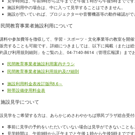
見学時間は、午前9時から正午までと午後１時から午後5時までです
施設利用中の場合は、中に入って見学することはできません。
施設が空いていれば、プロジェクターや音響機器等の動作確認がで
民間教育事業者施設利用について
講料や参加費等を徴収して、学習・スポーツ・文化事業等の教室を開催
販売することも可能です。詳細につきましては、以下に掲載（または総
約及び利用規則細則」をご覧の上、04-7140-8614（管理広報課）ま
民間教育事業者施設利用案内チラシ
民間教育事業者施設利用規約及び細則
施設利用料金表改訂版R8.6～
附帯設備使用料金表
施設見学について
設見学をご希望する方は、あらかじめさわやかちば県民プラザ総合受付に、電話
事前に見学の予約をいただいていない場合は見学ができないことも
見学時間は、午前9時から正午までと午後１時から午後5時までです