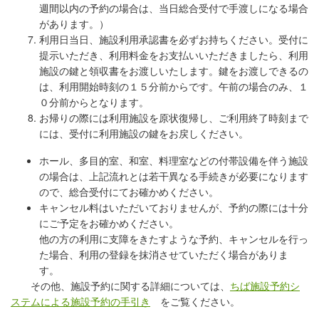
週間以内の予約の場合は、当日
総合受付で手渡しになる場合
があります。）
利用日当日、
施設利用承認書を必ずお持ちください。
受付に
提示いただき、利用料金をお支払い
いただきましたら、利用
施設の鍵と領収書をお渡しいたします。鍵
をお渡しできるの
は、利用開始時刻の１５分前からです。午前の場合のみ、
１
０分前からとなります。
お帰りの際には利用施設を原状復帰し、
ご利用終了時刻まで
には、受付に利用施設の鍵をお戻しください。
ホール、多目的室、和室、料理室などの付帯設備を伴う施設
の場合は、上記流れとは若干異なる手続きが必要になります
ので、総合受付にてお確かめください。
キャンセル料はいただいておりませんが、予約の際には十分
にご予定をお確かめください。
他の方の利用に支障をきたすような予約、キャンセルを行っ
た場合、利用の登録を抹消させていただく場合がありま
す。
その他、施設予約に関する詳細については、
ちば施設予約シ
ステムによる施設予約の手引き
をご覧ください。