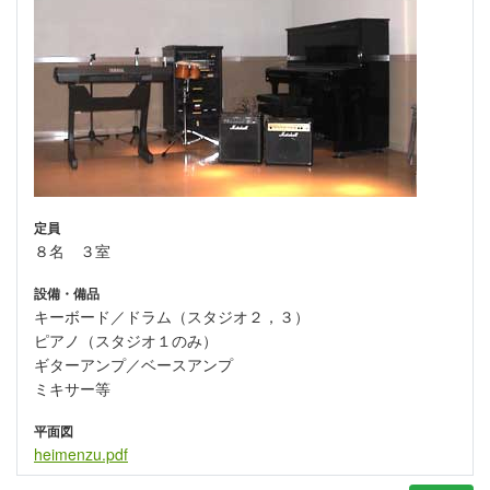
定員
８名 ３室
設備・備品
キーボード／ドラム（スタジオ２，３）
ピアノ（スタジオ１のみ）
ギターアンプ／ベースアンプ
ミキサー等
平面図
heimenzu.pdf