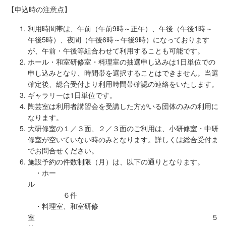
【申込時の注意点】
利用時間帯は、午前（午前9時～正午）、午後（午後1時～
午後5時）、夜間（午後6時～午後9時）になっております
が、午前・午後等組合わせて利用することも可能です。
ホール・和室研修室・料理室の抽選申し込みは1日単位での
申し込みとなり、時間帯を選択することはできません。当選
確定後、総合受付より利用時間帯確認の連絡をいたします。
ギャラリーは1日単位です。
陶芸室は利用者講習会を受講した方がいる団体のみの利用に
なります。
大研修室の１／３面、２／３面のご利用は、小研修室・中研
修室が空いていない時のみとなります。詳しくは総合受付ま
でお問合せください。
施設予約の件数制限（月）は、以下の通りとなります。
・ホー
ル
６件
・料理室、和室研修
室 ５