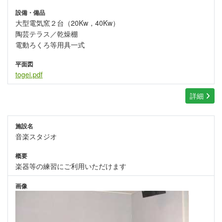
設備・備品
大型電気窯２台（20Kw，40Kw）
陶芸テラス／乾燥棚
電動ろくろ等用具一式
平面図
togei.pdf
詳細
施設名
音楽スタジオ
概要
楽器等の練習にご利用いただけます
画像