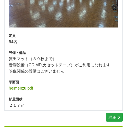
定員
54名
設備・備品
貸出マット（３０枚まで）
音響設備（CD,MD,カセットテープ）がご利用になれます
映像関係の設備はございません
平面図
heimenzu.pdf
部屋面積
２１７㎡
詳細