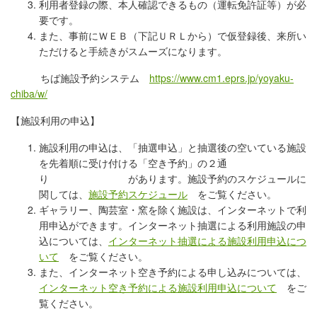
利用者登録の際、本人確認できるもの（運転免許証等）が必
要です。
また、事前にＷＥＢ（下記ＵＲＬから）で仮登録後、来所い
ただけると手続きがスムーズになります。
ちば施設予約システム
https://www.cm1.eprs.jp/yoyaku-
chiba/w/
【施設利用の申込】
施設利用の申込は、「抽選申込」と抽選後の空いている施設
を先着順に受け付ける「空き予約」の２通
り があります。施設予約のスケジュールに
関しては、
施設予約スケジュール
をご覧ください。
ギャラリー、陶芸室・窯を除く施設は、インターネットで利
用申込ができます。インターネット抽選による利用施設の申
込については、
インターネット抽選による施設利用申込につ
いて
をご覧ください。
また、インターネット空き予約による申し込みについては、
インターネット空き予約による施設利用申込について
をご
覧ください。