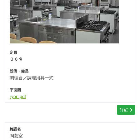
定員
３６名
設備・備品
調理台／調理用具一式
平面図
ryori.pdf
詳細
施設名
陶芸室