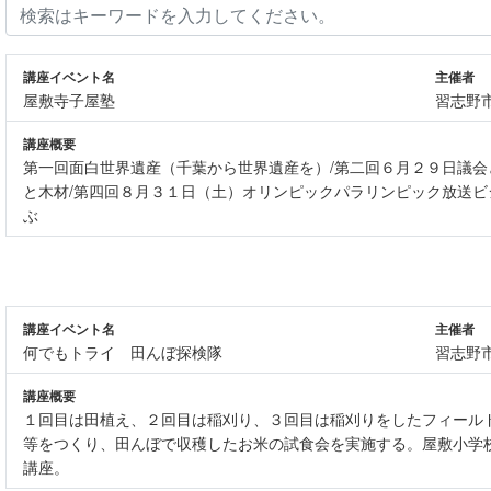
講座イベント名
主催者
屋敷寺子屋塾
習志野
講座概要
第一回面白世界遺産（千葉から世界遺産を）/第二回６月２９日議会
と木材/第四回８月３１日（土）オリンピックパラリンピック放送ビ
ぶ
講座イベント名
主催者
何でもトライ 田んぼ探検隊
習志野
講座概要
１回目は田植え、２回目は稲刈り、３回目は稲刈りをしたフィール
等をつくり、田んぼで収穫したお米の試食会を実施する。屋敷小学
講座。