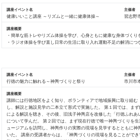
講座イベント名
主催者
健康いいこと講座 ～リズムと一緒に健康体操～
習志野
講座概要
・簡単な筋トレやリズム体操を学び、心身ともに健康な身体づくり
・ラジオ体操を学び直し日常の生活に取り入れ運動不足の解消につ
講座イベント名
主催者
行徳の魅力に触れる～神輿づくりと祭り
市川市
講座概要
講師には行徳地区をよく知り、ボランティアで地域振興に取り組む
し、解説と施設見学の二本立て形式で実施した。 第１回では、ま
による解説を聴き、その後、旧浅子神輿店を改修した「行徳ふれあ
について学んだ。 第２回では、まず現在行徳で唯一神輿づくりを
ュージアムを訪問し、神輿作りの実際の現場を見学するとともに神
いた。 講座の受講者からは、「神輿づくりの現場を見ることがで