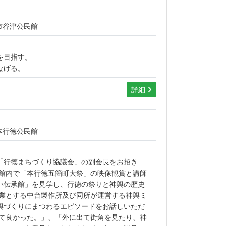
市谷津公民館
を目指す。
なげる。
詳細
本行徳公民館
「行徳まちづくり協議会」の副会長をお招き
ず館内で「本行徳五箇町大祭」の映像観賞と講師
い伝承館」を見学し、行徳の祭りと神輿の歴史
生業とする中台製作所及び同所が運営する神輿ミ
輿づくりにまつわるエピソードをお話しいただ
きて良かった。」、「外に出て街角を見たり、神