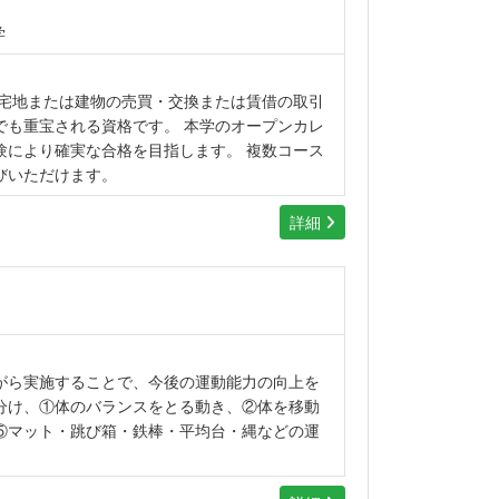
学
、宅地または建物の売買・交換または賃借の取引
でも重宝される資格です。 本学のオープンカレ
験により確実な合格を目指します。 複数コース
びいただけます。
詳細
がら実施することで、今後の運動能力の向上を
分け、①体のバランスをとる動き、②体を移動
⑤マット・跳び箱・鉄棒・平均台・縄などの運