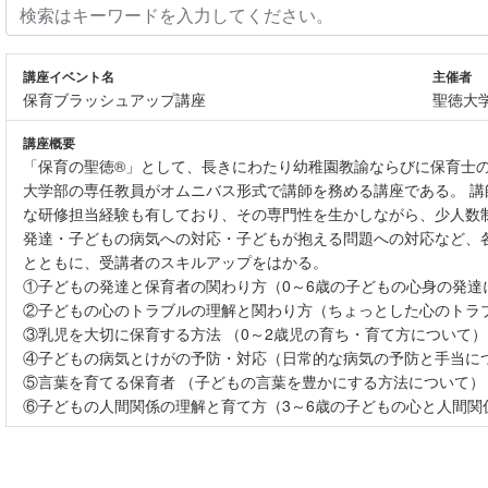
講座イベント名
主催者
保育ブラッシュアップ講座
聖徳大
講座概要
「保育の聖徳®」として、長きにわたり幼稚園教諭ならびに保育士
大学部の専任教員がオムニバス形式で講師を務める講座である。 
な研修担当経験も有しており、その専門性を生かしながら、少人数
発達・子どもの病気への対応・子どもが抱える問題への対応など、
とともに、受講者のスキルアップをはかる。
①子どもの発達と保育者の関わり方（0～6歳の子どもの心身の発達
②子どもの心のトラブルの理解と関わり方（ちょっとした心のトラ
③乳児を大切に保育する方法 （0～2歳児の育ち・育て方について）
④子どもの病気とけがの予防・対応（日常的な病気の予防と手当に
⑤言葉を育てる保育者 （子どもの言葉を豊かにする方法について）
⑥子どもの人間関係の理解と育て方（3～6歳の子どもの心と人間関