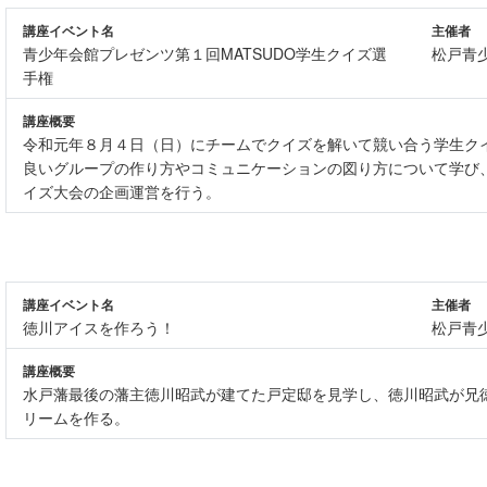
講座イベント名
主催者
青少年会館プレゼンツ第１回MATSUDO学生クイズ選
松戸青
手権
講座概要
令和元年８月４日（日）にチームでクイズを解いて競い合う学生ク
良いグループの作り方やコミュニケーションの図り方について学び
イズ大会の企画運営を行う。
講座イベント名
主催者
徳川アイスを作ろう！
松戸青
講座概要
水戸藩最後の藩主徳川昭武が建てた戸定邸を見学し、徳川昭武が兄
リームを作る。