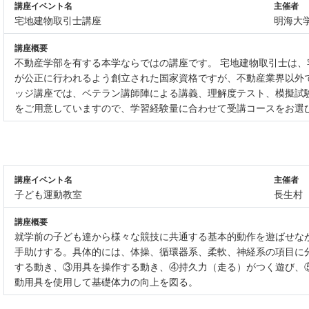
講座イベント名
主催者
宅地建物取引士講座
明海大
講座概要
不動産学部を有する本学ならではの講座です。 宅地建物取引士は
が公正に行われるよう創立された国家資格ですが、不動産業界以外
ッジ講座では、ベテラン講師陣による講義、理解度テスト、模擬試
をご用意していますので、学習経験量に合わせて受講コースをお選
講座イベント名
主催者
子ども運動教室
長生村
講座概要
就学前の子ども達から様々な競技に共通する基本的動作を遊ばせな
手助けする。具体的には、体操、循環器系、柔軟、神経系の項目に
する動き、③用具を操作する動き、④持久力（走る）がつく遊び、
動用具を使用して基礎体力の向上を図る。